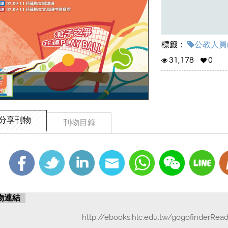
標籤：
公教人員(
31,178
0
分享刊物
刊物目錄
物連結
http://ebooks.hlc.edu.tw/gogofinderRead