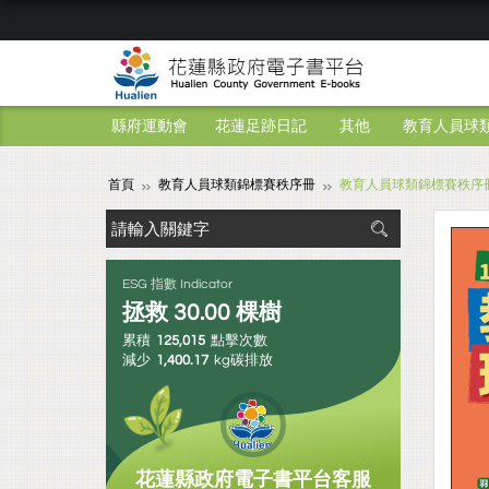
縣府運動會
花蓮足跡日記
其他
教育人員球
首頁
教育人員球類錦標賽秩序冊
教育人員球類錦標賽秩序
ESG 指數 Indicator
拯救
30.00
棵樹
累積
125,015
點擊次數
減少
1,400.17
kg碳排放
花蓮縣政府電子書平台客服