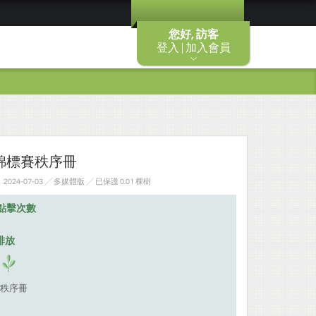
您好, 訪客
登入 | 加入會員
錦標賽秩序冊
24-07-03 ╱ 多媒體版
╱ 已保護 0.01 棵樹
點擊次數
排放
秩序冊