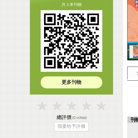
共 3 本刊物
更多刊物
總評價
(
0
votes)
刊
我要给予評價