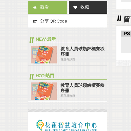
觀看
收藏
留
分享 QR Code
PS
NEW-最新
教育人員球類錦標賽秩
序冊
花蓮縣政府
HOT-熱門
教育人員球類錦標賽秩
序冊
花蓮縣政府