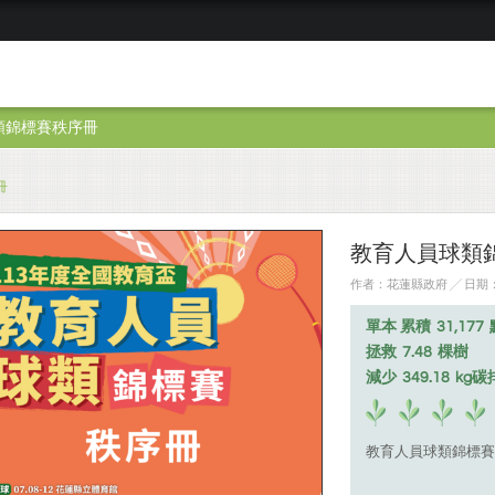
類錦標賽秩序冊
冊
教育人員球類
作者：花蓮縣政府 ╱ 日期：20
單本 累積
31,177
拯救
7.48
棵樹
減少
349.18
kg碳
教育人員球類錦標賽