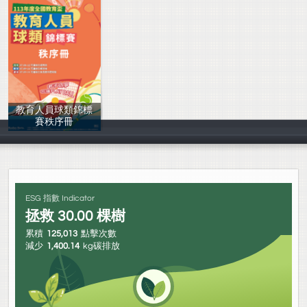
教育人員球類錦標
賽秩序冊
花蓮縣政府
ESG 指數 Indicator
拯救
30.00
棵樹
累積
125,013
點擊次數
減少
1,400.14
kg碳排放